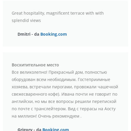
Great hospitality, magnificent terrace with with
splendid views
Dmitri - da
Booking.com
Восхитительное место
Все великолепно! Прекрасный дом, полностью
оборудован всем необходимым. Гостеприимные
хозяева, встречали пирогами, провожали чашечкой
свежесваренного кофе). Ивана почти не говорит по
английски, но мы все вопросы решили перепиской
по почте с транслейтером. Вид с террасы на Аосту
на миллион! Очень рекомендуем .
Grigory - da
Booking.com