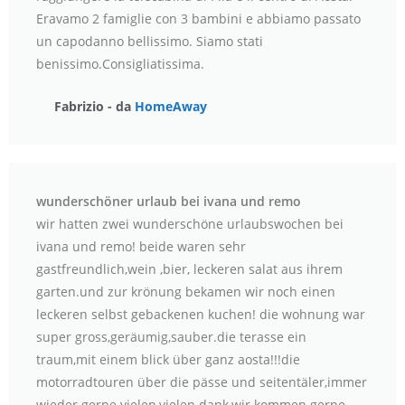
Eravamo 2 famiglie con 3 bambini e abbiamo passato
un capodanno bellissimo. Siamo stati
benissimo.Consigliatissima.
Fabrizio - da
HomeAway
wunderschöner urlaub bei ivana und remo
wir hatten zwei wunderschöne urlaubswochen bei
ivana und remo! beide waren sehr
gastfreundlich,wein ,bier, leckeren salat aus ihrem
garten.und zur krönung bekamen wir noch einen
leckeren selbst gebackenen kuchen! die wohnung war
super gross,geräumig,sauber.die terasse ein
traum,mit einem blick über ganz aosta!!!die
motorradtouren über die pässe und seitentäler,immer
wieder gerne.vielen,vielen dank,wir kommen gerne